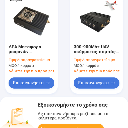
ΔΕΑ Μεταφορά
300-900Mhz UAV
μακρινών
ασύρματος πομπός
αποστάσεων 1080P
βίντεο 5W COFDM
Τιμή:
Διαπραγματεύσιμα
Τιμή:
Διαπραγματεύσιμα
HD Ασύρματος
μακράς εμβέλειας
MOQ:
1 κομμάτι
MOQ:
1 κομμάτι
πομπός και δέκτης
σύνδεση δεδομένων
με κρυπτογράφηση
drone με ιδιωτικό
Λάβετε την πιο πρόσφατη τιμή
Λάβετε την πιο πρόσφατη τι
FEC 7/8 και AES 128
μούχλα και μέγιστη
bit
ταχύτητα 450km / h
Επικοινωνήστε
Επικοινωνήστε
Εξοικονομήστε το χρόνο σας
Ας επικοινωνήσουμε μαζί σας με τα
καλύτερα προϊόντα.