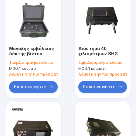
Μεγάλης εμβέλειας
Διάστημα 40
δέκτης βίντεο
χιλιομέτρων SHG
COFDM με οθόνη 17
52dBc 1/2 FEC
Τιμή:
Διαπραγματεύσιμα
Τιμή:
Διαπραγματεύσιμα
ιντσών 1 κανάλι
COFDM Σύστημα
MOQ:
1 κομμάτι
MOQ:
1 κομμάτι
ασύρματης
μετάδοσης για
Λάβετε την πιο πρόσφατη τιμή
Λάβετε την πιο πρόσφατη τι
drones 2 Watt
βίντεο πομπός
Επικοινωνήστε
Επικοινωνήστε
Αρχική Σελίδα
Προϊόντα
Σχετικά με εμάς