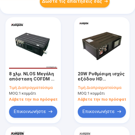
Δώστε τις απαιτήσεις σας
8 χλμ. NLOS Μεγάλη
20W Ρυθμίσιμη ισχύς
απόσταση COFDM HD
εξόδου HD
ασύρματος πομπός
Ασύρματος
Τιμή:
Διαπραγματεύσιμα
Τιμή:
Διαπραγματεύσιμα
βίντεο 5-10W
αποστέλλων AV
MOQ:
1 κομμάτι
MOQ:
1 κομμάτι
Ρυθμίσιμος
COFDM Μονωτής
αποστέλλων AV
UAV Video
Λάβετε την πιο πρόσφατη τιμή
Λάβετε την πιο πρόσφατη τι
χαμηλής
Transmitter AES
καθυστέρησης με
κρυπτογράφηση
Επικοινωνήστε
Επικοινωνήστε
κωδικοποίηση H.264
Ασφάλεια
μετάδοσης