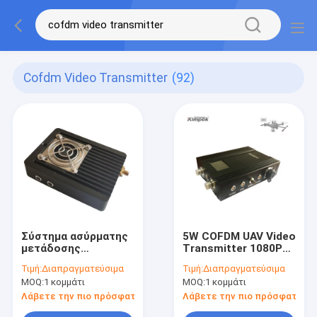
Cofdm Video Transmitter
(92)
Σύστημα ασύρματης
5W COFDM UAV Video
μετάδοσης
Transmitter 1080P
ασύρματης
HD Ασύρματος
Τιμή:
Διαπραγματεύσιμα
Τιμή:
Διαπραγματεύσιμα
μετάδοσης μεγάλων
τηλεοπτικός
MOQ:
1 κομμάτι
MOQ:
1 κομμάτι
αποστάσεων cofdm
πομπός μεγάλης
υψηλής τεχνολογίας
εμβέλειας για τη
Λάβετε την πιο πρόσφατη τιμή
Λάβετε την πιο πρόσφατη τι
HD Video
μετάδοση drones