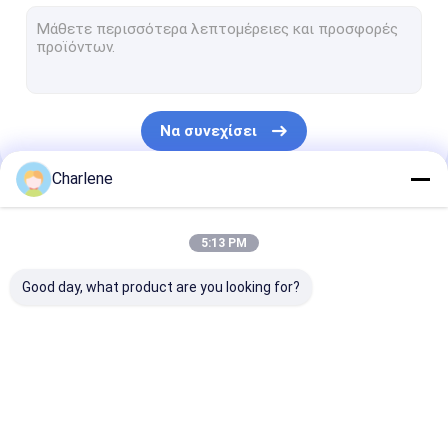
Τηλεοπτικός δέκτης COFDM
Κεραία RF
Να συνεχίσει
Charlene
Οι Κατηγορίες Μας
5:13 PM
Good day, what product are you looking for?
FPV VTX
Τηλεοπτική
Αναλογικός π
συσκευή αποστολής
βίντεο
σημάτων FPV