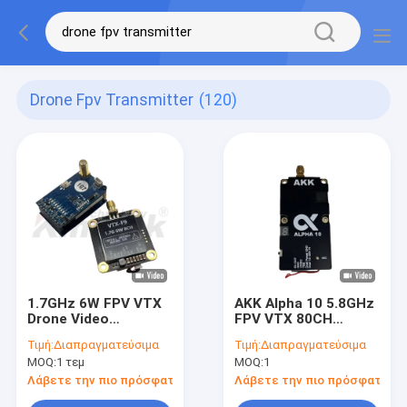
Drone Fpv Transmitter
(120)
1.7GHz 6W FPV VTX
AKK Alpha 10 5.8GHz
Drone Video
FPV VTX 80CH
Transmitter με
Πομπούς Βίντεο
Τιμή:
Διαπραγματεύσιμα
Τιμή:
Διαπραγματεύσιμα
χαμηλή καθυστέρηση
Drone Υψηλής Ισχύος
MOQ:
1 τεμ
MOQ:
1
για πτήσεις μεγάλων
αποστάσεων
Λάβετε την πιο πρόσφατη τιμή
Λάβετε την πιο πρόσφατη τι