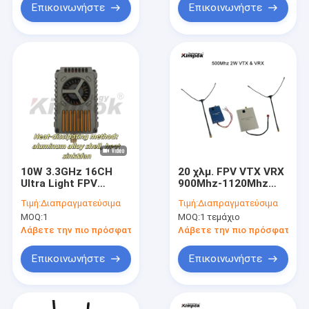
Επικοινωνήστε
Επικοινωνήστε
10W 3.3GHz 16CH
20 χλμ. FPV VTX VRX
Ultra Light FPV
900Mhz-1120Mhz
Transmitter για τη
Drone Video Link
Τιμή:
Διαπραγματεύσιμα
Τιμή:
Διαπραγματεύσιμα
μετάδοση εικόνας μη
Ιδανικό για τους
MOQ:
1
MOQ:
1 τεμάχιο
επανδρωμένου
λάτρεις των Drones
αεροσκάφους
Λάβετε την πιο πρόσφατη τιμή
Λάβετε την πιο πρόσφατη τι
αγώνων
Επικοινωνήστε
Επικοινωνήστε