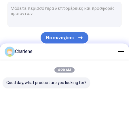
Τηλεοπτικός δέκτης COFDM
Κεραία RF
Να συνεχίσει
Charlene
Οι Κατηγορίες Μας
4:20 AM
Good day, what product are you looking for?
FPV VTX
Τηλεοπτική
Αναλογικός π
συσκευή αποστολής
βίντεο
σημάτων FPV