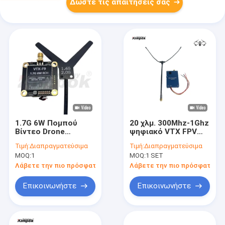
Δώστε τις απαιτήσεις σας
1.7G 6W Πομπού
20 χλμ. 300Mhz-1Ghz
Βίντεο Drone
ψηφιακό VTX FPV
Υψηλής Ισχύος για
2W Drone Video
Τιμή:
Διαπραγματεύσιμα
Τιμή:
Διαπραγματεύσιμα
Σταθερή Εμπειρία
Transmitter και
MOQ:
1
MOQ:
1 SET
FPV με Χαμηλή
δέκτη 8 κανάλια
Καθυστέρηση
Λάβετε την πιο πρόσφατη τιμή
Λάβετε την πιο πρόσφατη τι
Επικοινωνήστε
Επικοινωνήστε