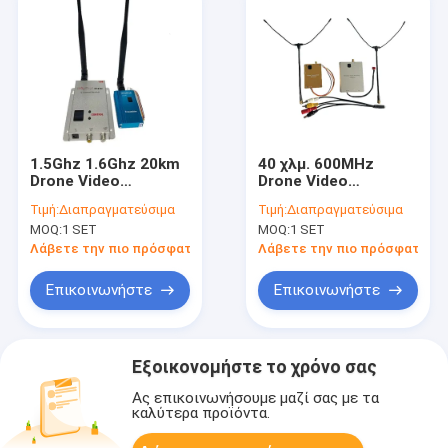
1.5Ghz 1.6Ghz 20km
40 χλμ. 600MHz
Drone Video
Drone Video
Transmitter 1500mW
Transmitter 10-36V
Τιμή:
Διαπραγματεύσιμα
Τιμή:
Διαπραγματεύσιμα
Μακροδιάστημα FPV
DC FPV VTX VRX
MOQ:
1 SET
MOQ:
1 SET
VTX
σύνδεση 8CH
Λάβετε την πιο πρόσφατη τιμή
Λάβετε την πιο πρόσφατη τι
Επικοινωνήστε
Επικοινωνήστε
Εξοικονομήστε το χρόνο σας
Ας επικοινωνήσουμε μαζί σας με τα
καλύτερα προϊόντα.