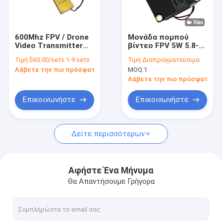
Γύρος εργοστασίων
Ποιοτικός έλεγχος
600Mhz FPV / Drone
Μονάδα πομπού
Video Transmitter
βίντεο FPV 5W 5.8-
επαφή
40km VTX και VRX
6.0GHz Analog για
Τιμή:
$65.00/sets 1-9 sets
Τιμή:
Διαπραγματεύσιμα
ασύρματη σύνδεση
αξεσουάρ drones
Λάβετε την πιο πρόσφατη τιμή
MOQ:
1
βίντεο με 8 κανάλια
Ζητήστε ένα απόσπασμα
Ultra Long Range 83g
Λάβετε την πιο πρόσφατη τι
4 Watt
Επικοινωνήστε
Επικοινωνήστε
FPV VTX
Δείτε περισσότερων
Τηλεοπτική συσκευή αποστολής σημάτων FPV
Αναλογικός πομπός βίντεο
Αφήστε Ένα Μήνυμα
Θα Απαντήσουμε Γρήγορα
Ραδιόφωνο πλέγματος IP
Τηλεοπτική συσκευή αποστολής σημάτων COFDM