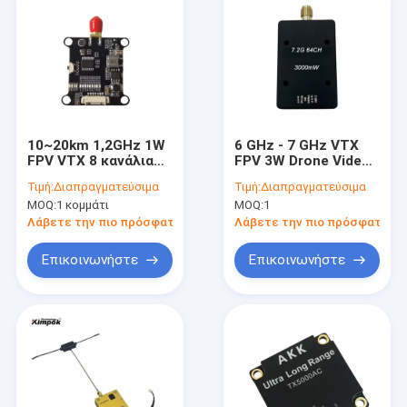
10~20km 1,2GHz 1W
6 GHz - 7 GHz VTX
FPV VTX 8 κανάλια
FPV 3W Drone Video
Drone Video
Transmitter 6G 7G
Τιμή:
Διαπραγματεύσιμα
Τιμή:
Διαπραγματεύσιμα
Transmitter Module
64CH IRC Tramp
MOQ:
1 κομμάτι
MOQ:
1
Λάβετε την πιο πρόσφατη τιμή
Λάβετε την πιο πρόσφατη τι
Επικοινωνήστε
Επικοινωνήστε
Αρχική Σελίδα
Προϊόντα
Σχετικά με εμάς