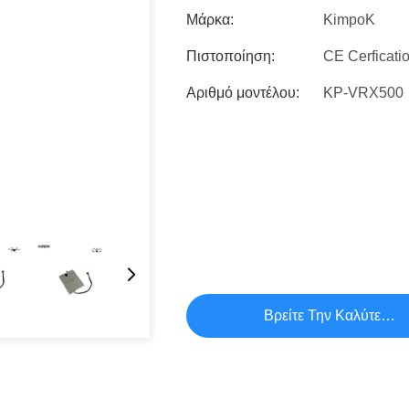
Μάρκα:
KimpoK
Πιστοποίηση:
CE Cerficati
Αριθμό μοντέλου:
KP-VRX500
Βρείτε Την Καλύτερη 