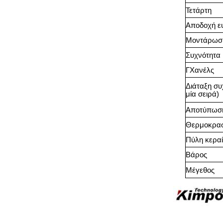
Τετάρτη
Αποδοχή ε
Μοντάρωσ
Συχνότητα
Γ
Χανέλς
Διάταξη συ
μία σειρά)
Αποτύπωση
Θερμοκρα
Πύλη κερα
Βάρος
Μέγεθος