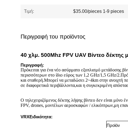
Τιμή:
$35.00/pieces 1-9 pieces
Περιγραφή του προϊόντος
40 χλμ. 500Mhz FPV UAV Βίντεο δέκτης 
Περιγραφή:
Πρόκειται για ένα νέο ασύρματο εξοπλισμό μετάδοσης βίν
περισσότερων στο ίδιο εύρος των 1,2 GHz/1,5 GHz/2.Πρό
και σταθερή.Μπορεί να μεταδώσει 2~4km στην ανοιχτή περ
σε διαφορετικά περιβάλλοντα,και η συγκεκριμένη απόστασ
Ο τηλεχειριζόμενος δέκτης λήψης βίντεο δεν είναι μόνο
FPV, drones, μοντέλων αεροσκαφών / ελικόπτρων,μη επαν
VRX
Ειδικότητα:
Προϊόν