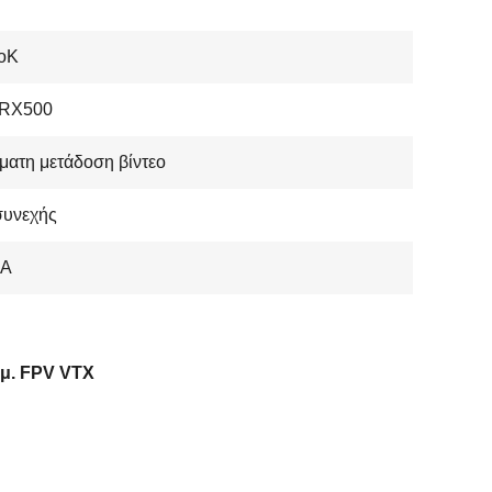
oK
RX500
ατη μετάδοση βίντεο
συνεχής
mA
λμ. FPV VTX