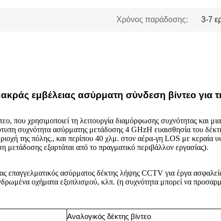
Χρόνος παράδοσης:
3-7 ε
μακράς εμβέλειας ασύρματη σύνδεση βίντεο για 
τεο, που χρησιμοποιεί τη λειτουργία διαμόρφωσης συχνότητας και μι
τυπη συχνότητα ασύρματης μετάδοσης 4 GHzΗ ευαισθησία του δέκτη 
ιοχή της πόλης., και περίπου 40 χλμ. στον αέρα-γη LOS με κεραία 
η μετάδοσης εξαρτάται από το πραγματικό περιβάλλον εργασίας).
 ένας επαγγελματικός ασύρματος δέκτης λήψης CCTV για έργα ασφαλε
δρωμένα οχήματα εξοπλισμού, κλπ. (η συχνότητα μπορεί να προσαρμ
Αναλογικός δέκτης βίντεο