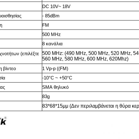
DC 1
0
V
~ 18V
υαισθησίας
- 85d
Β
m
η
F
Μ
500 MHz
8 κανάλια
500 MHz: (4
9
0 MHz, 500 MHz, 520 MHz, 5
χνοτήτων (επιλέξτε
560 MHz, 580 MHz, 600 MHz
, 620Mhz)
 βίντεο
1 Vp-p ((FM)
σία
-10°C ~ +50°C
ίας
SMA
θηλυκό
83
g
83
*
68
*
15
μμ
(Δεν περιλαμβάνεται η θύρα κερ