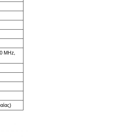
40 MHz,
αίας)