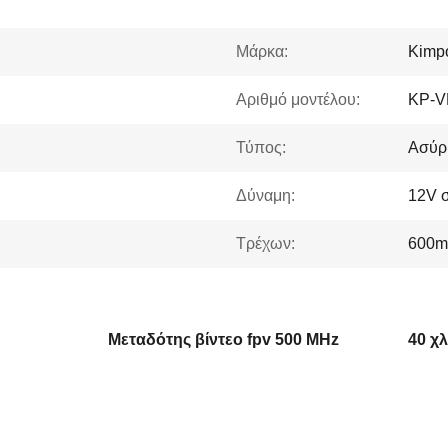
Μάρκα:
Kimp
Αριθμό μοντέλου:
KP-V
Τύπος:
Ασύρμ
Δύναμη:
12V 
Τρέχων:
600
Μεταδότης βίντεο fpv 500 MHz
40 χ